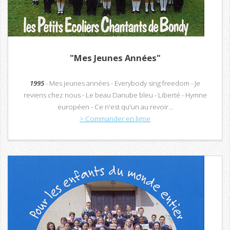
"Mes Jeunes Années"
1995
- Mes jeunes années - Everybody sing freedom - Je
reviens chez nous - Le beau Danube bleu - Liberté - Hymne
européen - Ce n'est qu'un au revoir...
> Commander en ligne