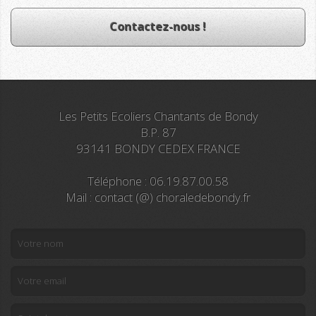
Contactez-nous !
Les Petits Ecoliers Chantants de Bondy
B.P. 87
93141 BONDY CEDEX FRANCE
Téléphone : 06.19.87.00.58
Mail : contact (@) choraledebondy.fr