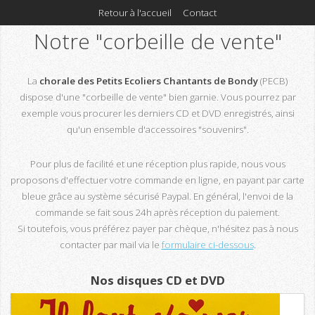
Retour à l'accueil
Contact
Notre "corbeille de vente"
La
chorale des Petits Ecoliers Chantants de Bondy
(PECB)
dispose d'une "corbeille de vente" bien garnie. Vous pourrez par
exemple vous procurer les derniers CD et DVD enregistrés, ainsi
qu'un ensemble d'accessoires "souvenirs".
Pour plus de facilité et une réception plus rapide, nous vous
proposons d'effectuer votre commande en ligne, en payant par carte
bleue grâce au système sécurisé Paypal. En général, l'envoi de la
commande se fait sous 24h après réception du paiement.
Si toutefois, vous préférez payer par chèque, n'hésitez pas à nous
contacter par mail via le
formulaire ci-dessous
.
Nos disques CD et DVD