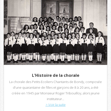
L'Histoire de la chorale
La chorale des Petits Ecoliers Chantants de Bondy, composée
d'une quarantaine de filles et garçons de 8 à 20 ans, a été
créée en 1945 par Monsieur Roger Tribouilloy, alors jeune
instituteur...
> Voir la suite