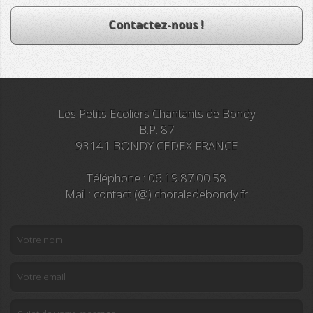
Contactez-nous !
Les Petits Ecoliers Chantants de Bondy
B.P. 87
93141 BONDY CEDEX FRANCE
Téléphone : 06.19.87.00.58
Mail : contact (@) choraledebondy.fr